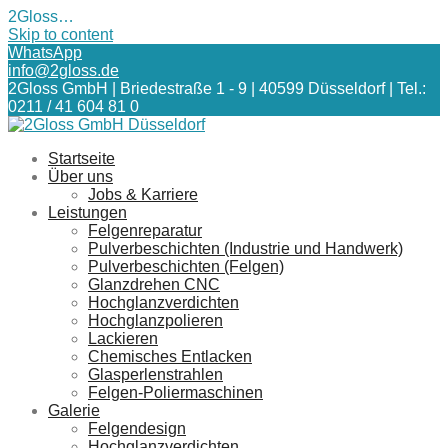
2Gloss…
Skip to content
WhatsApp
info@2gloss.de
2Gloss GmbH | Briedestraße 1 - 9 | 40599 Düsseldorf | Tel.:
0211 / 41 604 81 0
Startseite
Über uns
Jobs & Karriere
Leistungen
Felgenreparatur
Pulverbeschichten (Industrie und Handwerk)
Pulverbeschichten (Felgen)
Glanzdrehen CNC
Hochglanzverdichten
Hochglanzpolieren
Lackieren
Chemisches Entlacken
Glasperlenstrahlen
Felgen-Poliermaschinen
Galerie
Felgendesign
Hochglanzverdichten