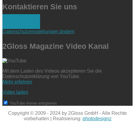
Kontaktieren Sie uns
Anfrage
Datenschutzeinstellungen ändern
2Gloss Magazine Video Kanal
Mit dem Laden des Videos akzeptieren Sie die
Datenschutzerklärung von YouTube.
Mehr erfahren
Video laden
YouTube immer entsperren
Copyright © 2009 - 2024 by 2Gloss GmbH - Alle Rechte
vorbehalten | Realisierung:
photodesignz