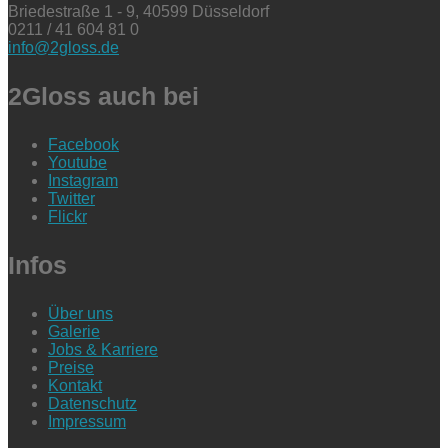
Briedestraße 1 - 9, 40599 Düsseldorf
0211 / 41 604 81 0
info@2gloss.de
2Gloss auch bei
Facebook
Youtube
Instagram
Twitter
Flickr
Infos
Über uns
Galerie
Jobs & Karriere
Preise
Kontakt
Datenschutz
Impressum