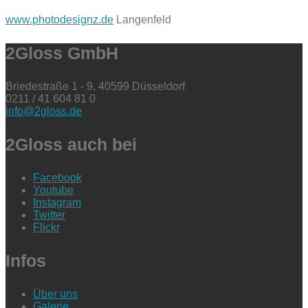
www.photodesignz.de
Langenfeld
2Gloss GmbH
Briedestraße 1 - 9, 40599 Düsseldorf
0211 / 41 604 81 0
info@2gloss.de
2Gloss auch bei
Facebook
Youtube
Instagram
Twitter
Flickr
Infos
Über uns
Galerie