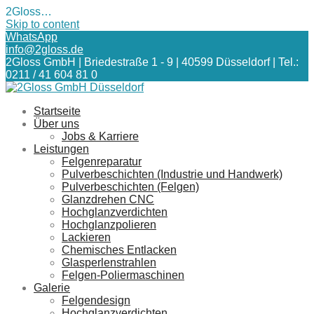
2Gloss…
Skip to content
WhatsApp
info@2gloss.de
2Gloss GmbH | Briedestraße 1 - 9 | 40599 Düsseldorf | Tel.:
0211 / 41 604 81 0
Startseite
Über uns
Jobs & Karriere
Leistungen
Felgenreparatur
Pulverbeschichten (Industrie und Handwerk)
Pulverbeschichten (Felgen)
Glanzdrehen CNC
Hochglanzverdichten
Hochglanzpolieren
Lackieren
Chemisches Entlacken
Glasperlenstrahlen
Felgen-Poliermaschinen
Galerie
Felgendesign
Hochglanzverdichten