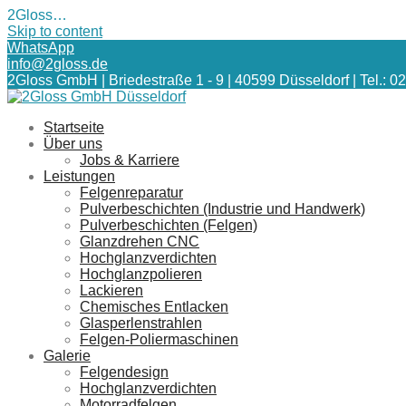
2Gloss…
Skip to content
WhatsApp
info@2gloss.de
2Gloss GmbH | Briedestraße 1 - 9 | 40599 Düsseldorf | Tel.: 02
Startseite
Über uns
Jobs & Karriere
Leistungen
Felgenreparatur
Pulverbeschichten (Industrie und Handwerk)
Pulverbeschichten (Felgen)
Glanzdrehen CNC
Hochglanzverdichten
Hochglanzpolieren
Lackieren
Chemisches Entlacken
Glasperlenstrahlen
Felgen-Poliermaschinen
Galerie
Felgendesign
Hochglanzverdichten
Motorradfelgen