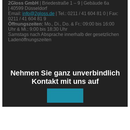
2Gloss GmbH
| Briedestraße 1 – 9 | Gebäude 6a
| 40599 Düsseldorf
Email:
info@2gloss.de
| Tel.: 0211 / 41 604 81 0 | Fax:
0211 / 41 604 81 9
Öffnungszeiten:
Mo., Di., Do. & Fr.: 09:00 bis 16:00
Uhr & Mi.: 9:00 bis 18:30 Uhr
Samstags nach Absprache innerhalb der gesetzlichen
Ladenöffnungszeiten
Nehmen Sie ganz unverbindlich
Kontakt mit uns auf
Kontakt