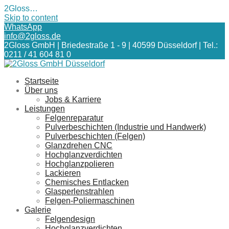
2Gloss…
Skip to content
WhatsApp
info@2gloss.de
2Gloss GmbH | Briedestraße 1 - 9 | 40599 Düsseldorf | Tel.:
0211 / 41 604 81 0
Startseite
Über uns
Jobs & Karriere
Leistungen
Felgenreparatur
Pulverbeschichten (Industrie und Handwerk)
Pulverbeschichten (Felgen)
Glanzdrehen CNC
Hochglanzverdichten
Hochglanzpolieren
Lackieren
Chemisches Entlacken
Glasperlenstrahlen
Felgen-Poliermaschinen
Galerie
Felgendesign
Hochglanzverdichten