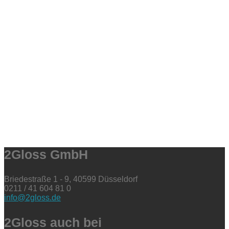
2Gloss GmbH
Briedestraße 1 - 9, 40599 Düsseldorf
0211 / 41 604 81 0
info@2gloss.de
2Gloss auch bei