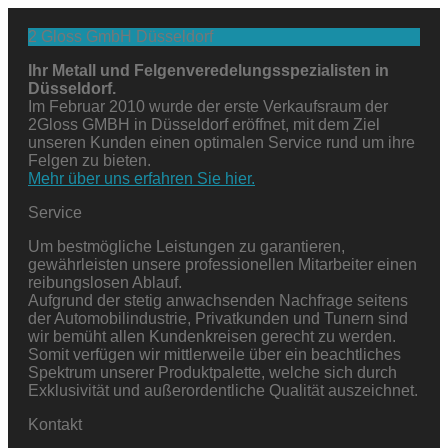
2 Gloss GmbH Düsseldorf
Ihr Metall und Felgenveredelungsspezialisten in
Düsseldorf.
Im Februar 2010 wurde der erste Verkaufsraum der
2Gloss GMBH in Düsseldorf eröffnet, mit dem Ziel
unseren Kunden einen optimalen Service rund um ihre
Felgen zu bieten.
Mehr über uns erfahren Sie hier.
Service
Um bestmögliche Leistungen zu garantieren,
gewährleisten unsere professionellen Mitarbeiter einen
reibungslosen Ablauf.
Aufgrund der stetig anwachsenden Nachfrage seitens
der Automobilindustrie, Privatkunden und Tunern sind
wir bemüht allen Kundenkreisen gerecht zu werden.
Somit verfügen wir mittlerweile über ein beachtliches
Spektrum unserer Produktpalette, welche sich durch
Exklusivität und außerordentliche Qualität auszeichnet.
Kontakt