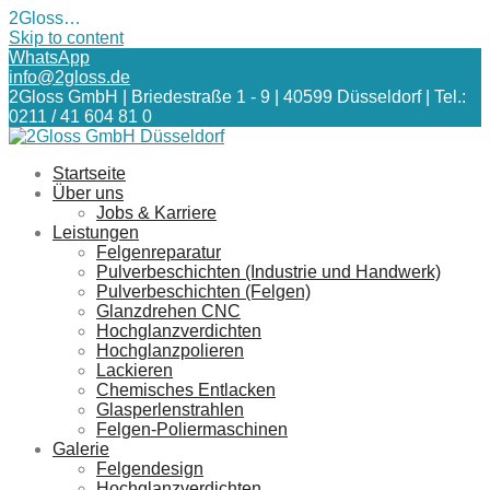
2Gloss…
Skip to content
WhatsApp
info@2gloss.de
2Gloss GmbH | Briedestraße 1 - 9 | 40599 Düsseldorf | Tel.:
0211 / 41 604 81 0
Startseite
Über uns
Jobs & Karriere
Leistungen
Felgenreparatur
Pulverbeschichten (Industrie und Handwerk)
Pulverbeschichten (Felgen)
Glanzdrehen CNC
Hochglanzverdichten
Hochglanzpolieren
Lackieren
Chemisches Entlacken
Glasperlenstrahlen
Felgen-Poliermaschinen
Galerie
Felgendesign
Hochglanzverdichten