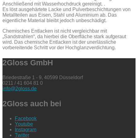
Anschließend mit Wasserhochdruck gereinigt. .
Es löst ausgehärtete Lacke und Pulverbeschichtungen von
Metallteilen aus Eisen, Stahl und Aluminium ab. Das
eigentliche Material bleibt jedoch unbeschädigt.
Chemisches Entlacken ist nicht vergleichbar mit
„Sandstrahlen“, da hierbei die Oberfläche stark aufgeraut
wird. Das chemische Entlacken ist der unerlässliche
vorbereitende Schritt vor der Hochglanzverdichtung.
2Gloss GmbH
Briedestraße 1 - 9, 40599 Düsseldorf
0211 / 41 604 81 0
info@2gloss.de
2Gloss auch bei
Facebook
Youtube
Instagram
Twitter