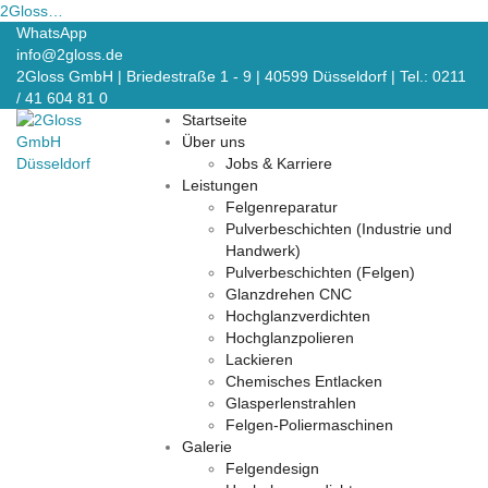
2Gloss…
Skip
WhatsApp
to
info@2gloss.de
content
2Gloss GmbH | Briedestraße 1 - 9 | 40599 Düsseldorf | Tel.: 0211
/ 41 604 81 0
Startseite
Über uns
Jobs & Karriere
Leistungen
Felgenreparatur
Pulverbeschichten (Industrie und
Handwerk)
Pulverbeschichten (Felgen)
Glanzdrehen CNC
Hochglanzverdichten
Hochglanzpolieren
Lackieren
Chemisches Entlacken
Glasperlenstrahlen
Felgen-Poliermaschinen
Galerie
Felgendesign