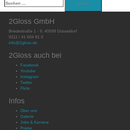
Suchen
nach:
2Gloss GmbH
Briedestraße 1 - 9, 40599 Düsseldorf
0211 / 41 604 81 0
info@2gloss.de
2Gloss auch bei
Facebook
Youtube
Instagram
Twitter
Flickr
Infos
Über uns
Galerie
Jobs & Karriere
Preise